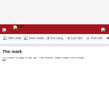
Mới nhất
Xem nhiều
💰 Giá vàng
📅 Lịch âm
☀️ Thời tiết

the mark