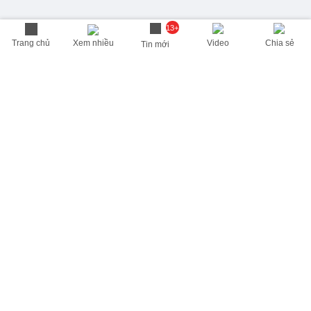
13+
Trang chủ
Xem nhiều
Video
Chia sẻ
Tin mới
THÔNG TIN HỮU ÍCH
Cập nhật nhanh các thông tin được quan tâm mỗi ngày
Lịch âm hôm nay