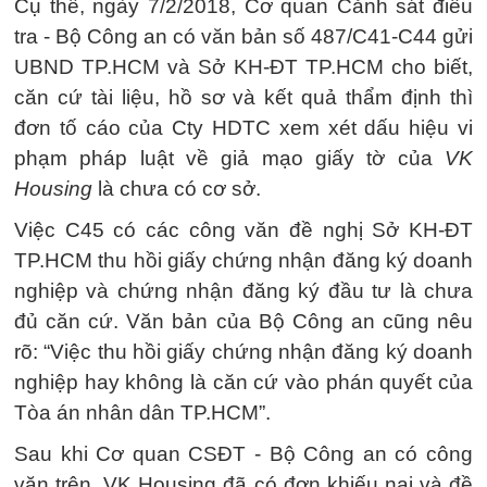
Cụ thể, ngày 7/2/2018, Cơ quan Cảnh sát điều
tra - Bộ Công an có văn bản số 487/C41-C44 gửi
UBND TP.HCM và Sở KH-ĐT TP.HCM cho biết,
căn cứ tài liệu, hồ sơ và kết quả thẩm định thì
đơn tố cáo của Cty HDTC xem xét dấu hiệu vi
phạm pháp luật về giả mạo giấy tờ của
VK
Housing
là chưa có cơ sở.
Việc C45 có các công văn đề nghị Sở KH-ĐT
TP.HCM thu hồi giấy chứng nhận đăng ký doanh
nghiệp và chứng nhận đăng ký đầu tư là chưa
đủ căn cứ. Văn bản của Bộ Công an cũng nêu
rõ: “Việc thu hồi giấy chứng nhận đăng ký doanh
nghiệp hay không là căn cứ vào phán quyết của
Tòa án nhân dân TP.HCM”.
Sau khi Cơ quan CSĐT - Bộ Công an có công
văn trên, VK Housing đã có đơn khiếu nại và đề