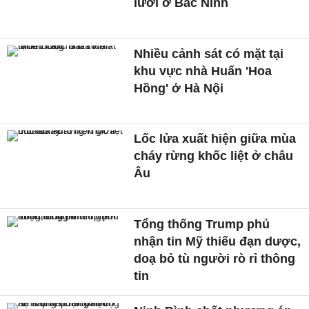
lưới ở Bắc Ninh
Nhiều cảnh sát có mặt tại
khu vực nhà Huấn 'Hoa
Hồng' ở Hà Nội
Lốc lửa xuất hiện giữa mùa
cháy rừng khốc liệt ở châu
Âu
Tổng thống Trump phủ
nhận tin Mỹ thiếu đạn dược,
doạ bỏ tù người rò rỉ thông
tin