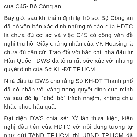
của C45- Bộ Công an.
Bây giờ, sau khi thẩm định lại hồ sơ, Bộ Công an
đã có văn bản xác định những tố cáo của HDTC
là chưa đủ cơ sở và việc C45 có công văn đề
nghị thu hồi Giấy chứng nhận của VK Housing là
chưa đủ căn cứ. Trao đổi với báo chí, nhà đầu tư
Hàn Quốc - DWS đã tỏ ra rất bức xúc với những
quyết định của Sở KH-ĐT TP.HCM.
Nhà đầu tư DWS cho rằng Sở KH-ĐT Thành phố
đã có phần vội vàng trong quyết định của mình
và sau đó lại “chối bỏ” trách nhiệm, không chịu
khắc phục hậu quả.
Đại diện DWS chia sẻ: “Ở lần thưa kiện, kiến
nghị đầu tiên của HDTC với nội dung tương tự
như gửi TAND TP.HCM, thì UBND TP.HCM đã