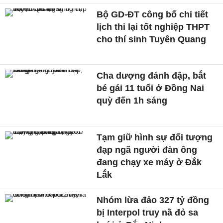
Bộ GD-ĐT công bố chi tiết
lịch thi lại tốt nghiệp THPT
cho thí sinh Tuyên Quang
Cha dượng đánh đập, bắt
bé gái 11 tuổi ở Đồng Nai
quỳ đến 1h sáng
Tạm giữ hình sự đối tượng
đạp ngã người đàn ông
đang chạy xe máy ở Đắk
Lắk
Nhóm lừa đảo 327 tỷ đồng
bị Interpol truy nã đỏ sa