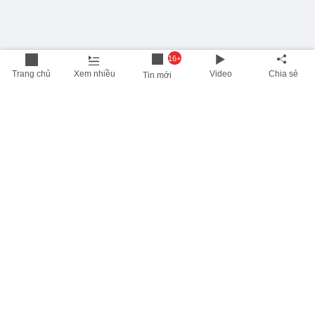
16+
Trang chủ
Xem nhiều
Video
Chia sẻ
Tin mới
THÔNG TIN HỮU ÍCH
Cập nhật nhanh các thông tin được quan tâm mỗi ngày