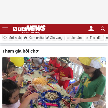
Mới nhất
Xem nhiều
💰 Giá vàng
📅 Lịch âm
☀️ Thời tiết

tham gia hội chợ