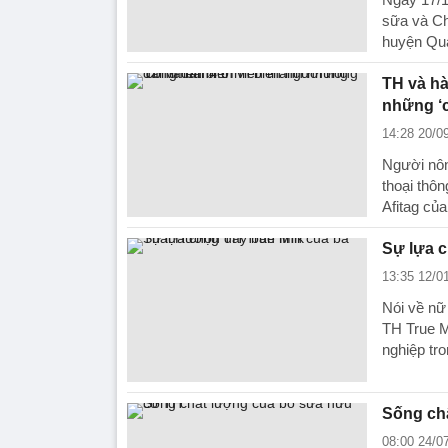
sữa và Ch
huyện Qu
TH và hà
những ‘c
14:28 20/0
Người nôn
thoại thô
Afitag của
Sự lựa c
13:35 12/0
Nói về nữ
TH True M
nghiệp tr
Sống ch
08:00 24/0