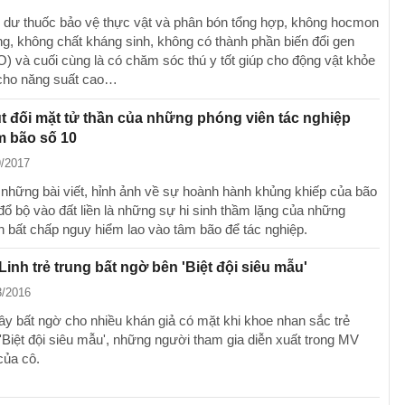
 dư thuốc bảo vệ thực vật và phân bón tổng hợp, không hocmon
ng, không chất kháng sinh, không có thành phần biến đổi gen
 và cuối cùng là có chăm sóc thú y tốt giúp cho động vật khỏe
cho năng suất cao…
t đối mặt tử thần của những phóng viên tác nghiệp
m bão số 10
9/2017
những bài viết, hỉnh ảnh về sự hoành hành khủng khiếp của bão
đổ bộ vào đất liền là những sự hi sinh thầm lặng của những
n bất chấp nguy hiểm lao vào tâm bão để tác nghiệp.
Linh trẻ trung bất ngờ bên 'Biệt đội siêu mẫu'
3/2016
ây bất ngờ cho nhiều khán giả có mặt khi khoe nhan sắc trẻ
 'Biệt đội siêu mẫu', những người tham gia diễn xuất trong MV
của cô.