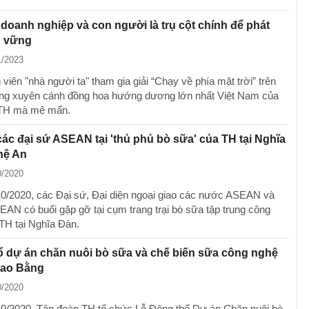
doanh nghiệp và con người là trụ cột chính để phát
n vững
1/2023
iên "nhà người ta" tham gia giải “Chạy về phía mặt trời” trên
ng xuyên cánh đồng hoa hướng dương lớn nhất Việt Nam của
i TH mà mê mẩn.
ác đại sứ ASEAN tại 'thủ phủ bò sữa' của TH tại Nghĩa
hệ An
0/2020
0/2020, các Đại sứ, Đại diện ngoại giao các nước ASEAN và
SEAN có buổi gặp gỡ tại cụm trang trại bò sữa tập trung công
TH tại Nghĩa Đàn.
 dự án chăn nuôi bò sữa và chế biến sữa công nghệ
Cao Bằng
0/2020
0/2020, Tập đoàn TH tổ chức Lễ Động thổ Dự án Chăn nuôi bò