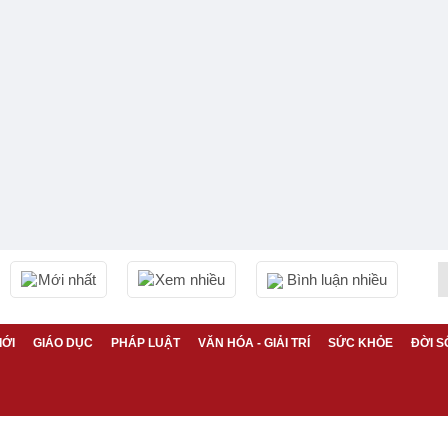
Mới nhất
Xem nhiều
Bình luận nhiều
IỚI
GIÁO DỤC
PHÁP LUẬT
VĂN HÓA - GIẢI TRÍ
SỨC KHỎE
ĐỜI S