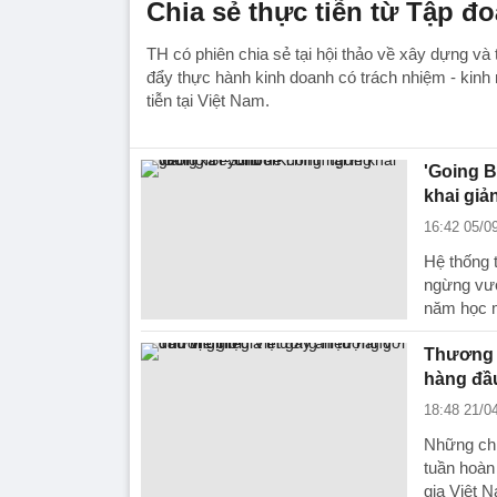
Chia sẻ thực tiễn từ Tập đ
TH có phiên chia sẻ tại hội thảo về xây dựng và 
đẩy thực hành kinh doanh có trách nhiệm - kin
tiễn tại Việt Nam.
'Going B
khai giả
16:42 05/0
Hệ thống 
ngừng vươ
năm học m
Thương h
hàng đầu
18:48 21/0
Những chi
tuần hoàn
gia Việt 