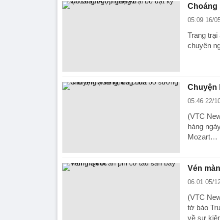
Choáng n
05:09 16/0
Trang trạ
chuyên ngh
Chuyện 
05:46 22/1
(VTC News
hàng ngày
Mozart…
Vén màn 
06:01 05/1
(VTC News
tờ báo Tru
về sự kiệ