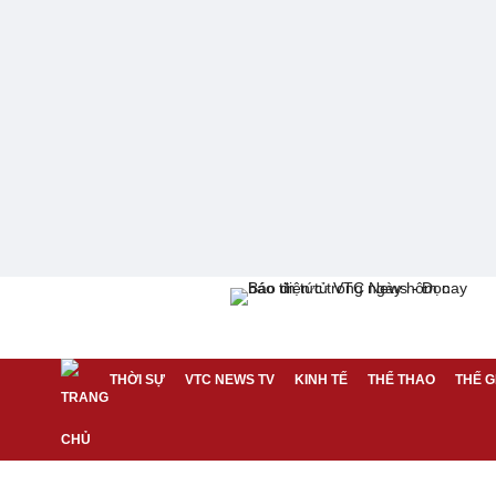
THỜI SỰ
VTC NEWS TV
KINH TẾ
THỂ THAO
THẾ G