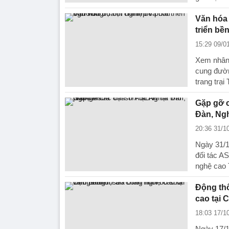
Văn hóa 
triển bề
15:29 09/0
Xem nhân v
cung đườ
trang trạ
Gặp gỡ c
Đàn, Ng
20:36 31/1
Ngày 31/1
đối tác A
nghệ cao 
Động thổ
cao tại 
18:03 17/1
Ngày 17/1