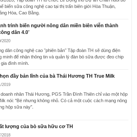
ế biến sữa công nghệ cao tại thị trấn biên giới Hòa Thuận,
ảng Hòa, Cao Bằng.
nh trình biến người nông dân miền biên viễn thành
ông dân 4.0’
9/2020
g dân công nghệ cao "phiên bản" Tập đoàn TH sẽ dùng điện
ng minh để nhận thông tin và quản lý đàn bò sữa được đeo chip
 gia đình mình.
họn đầy bản lĩnh của bà Thái Hương TH True Milk
1/2019
 doanh nhân Thái Hương, PGS Trần Đình Thiên chỉ vào một hộp
ilk nói: “Bé nhưng không nhỏ. Có cả một cuộc cách mạng nông
ong hộp sữa này”.
ất lượng của bò sữa hữu cơ TH
7/2018