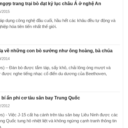
gợp trang trại bò đạt kỷ lục châu Á ở nghệ An
5/2015
i áp dụng công nghệ đầu cuối, hầu hết các khâu đều tự động và
iệp hóa tiên tiến nhất thế giới.
lạ về những con bò sướng như ông hoàng, bà chúa
0/2014
) – Đàn bò được tắm táp, sấy khô, chải lông óng mượt và
 được nghe tiếng nhạc cổ điển du dương của Beethoven,
bí ẩn phi cơ tàu sân bay Trung Quốc
2/2012
) - Việc J-15 cất hạ cánh trên tàu sân bay Liêu Ninh được các
ng Quốc tung hô nhiệt liệt và không ngừng cạnh tranh thông tin
n.