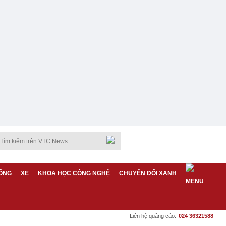
ỐNG
XE
KHOA HỌC CÔNG NGHỆ
CHUYỂN ĐỔI XANH
Liên hệ quảng cáo:
024 36321588