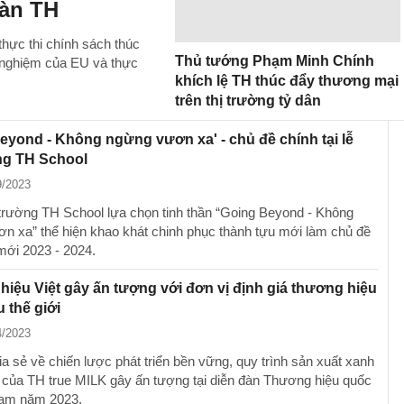
oàn TH
thực thi chính sách thúc
Thủ tướng Phạm Minh Chính
h nghiệm của EU và thực
khích lệ TH thúc đẩy thương mại
trên thị trường tỷ dân
eyond - Không ngừng vươn xa' - chủ đề chính tại lễ
ng TH School
9/2023
trường TH School lựa chọn tinh thần “Going Beyond - Không
n xa” thể hiện khao khát chinh phục thành tựu mới làm chủ đề
ới 2023 - 2024.
iệu Việt gây ấn tượng với đơn vị định giá thương hiệu
 thế giới
4/2023
a sẻ về chiến lược phát triển bền vững, quy trình sản xuất xanh
 của TH true MILK gây ấn tượng tại diễn đàn Thương hiệu quốc
Nam năm 2023.