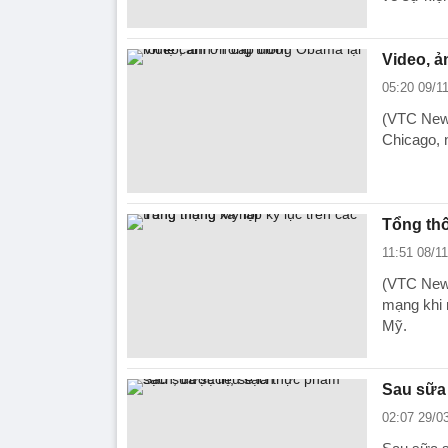
Video, ả
05:20 09/1
(VTC News
Chicago, 
Tổng thố
11:51 08/1
(VTC News
mạng khi 
Mỹ.
Sau sữa 
02:07 29/0