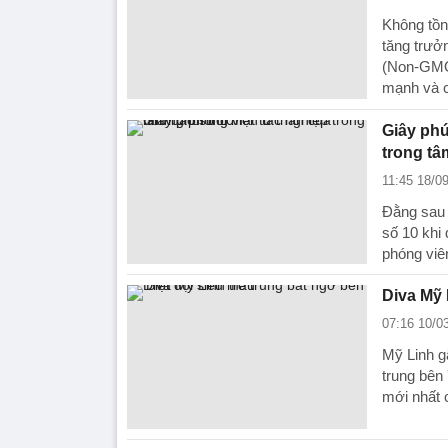
Không tồn
tăng trưở
(Non-GMO)
mạnh và 
Giây phú
trong tâ
11:45 18/0
Đằng sau 
số 10 khi 
phóng viê
Diva Mỹ 
07:16 10/0
Mỹ Linh g
trung bên
mới nhất 