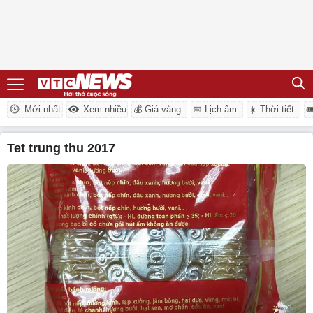
Mới nhất
Xem nhiều
💰 Giá vàng
📅 Lịch âm
☀️ Thời tiết

tet trung thu 2017