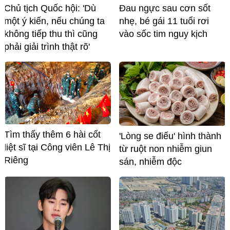
Chủ tịch Quốc hội: 'Dù
Đau ngực sau cơn sốt
một ý kiến, nếu chúng ta
nhẹ, bé gái 11 tuổi rơi
không tiếp thu thì cũng
vào sốc tim nguy kịch
phải giải trình thật rõ'
Tìm thấy thêm 6 hài cốt
'Lòng se điếu' hình thành
liệt sĩ tại Công viên Lê Thị
từ ruột non nhiễm giun
Riêng
sán, nhiễm độc