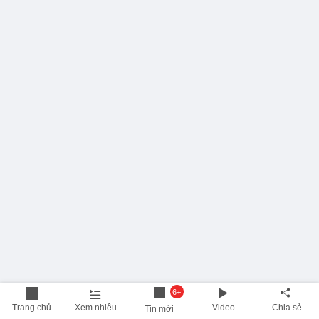
6+
Trang chủ
Xem nhiều
Video
Chia sẻ
Tin mới