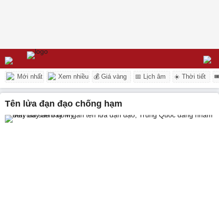
Mới nhất
Xem nhiều
💰 Giá vàng
📅 Lịch âm
☀️ Thời tiết

tên lửa đạn đạo chống hạm