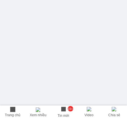
19+
Trang chủ
Xem nhiều
Video
Chia sẻ
Tin mới