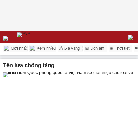
Mới nhất
Xem nhiều
💰 Giá vàng
📅 Lịch âm
☀️ Thời tiết

tên lửa chống tăng