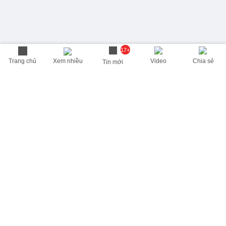
17+
Trang chủ
Xem nhiều
Video
Chia sẻ
Tin mới
THÔNG TIN HỮU ÍCH
Cập nhật nhanh các thông tin được quan tâm mỗi ngày