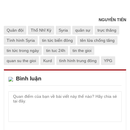
NGUYỄN TIẾN
Quân đội
Thổ Nhĩ Kỳ
Syria
quân sự
trực thăng
Tình hình Syria
tin tức biển đông
tên lửa chống tăng
tin tức trong ngày
tin tuc 24h
tin the gioi
quan su the gioi
Kurd
tình hình trung đông
YPG
Bình luận