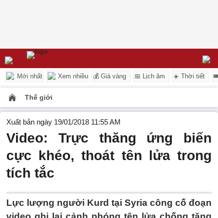
Mới nhất
Xem nhiều
💰 Giá vàng
📅 Lịch âm
☀️ Thời tiết

Thế giới
Xuất bản ngày 19/01/2018 11:55 AM
Video: Trực thăng ứng biến
cực khéo, thoát tên lửa trong
tích tắc
Lực lượng người Kurd tại Syria công cố đoạn
video ghi lại cảnh phóng tên lửa chống tăng