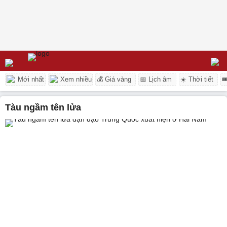
Mới nhất
Xem nhiều
💰 Giá vàng
📅 Lịch âm
☀️ Thời tiết

tàu ngầm tên lửa