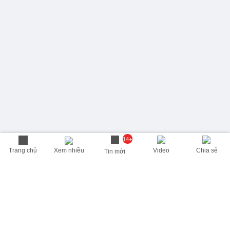
14+
Trang chủ
Xem nhiều
Video
Chia sẻ
Tin mới