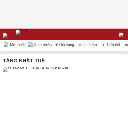
Mới nhất
Xem nhiều
💰 Giá vàng
📅 Lịch âm
☀️ Thời tiết

TĂNG NHẬT TUỆ