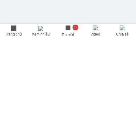
2+
Trang chủ
Xem nhiều
Video
Chia sẻ
Tin mới
THÔNG TIN HỮU ÍCH
Cập nhật nhanh các thông tin được quan tâm mỗi ngày