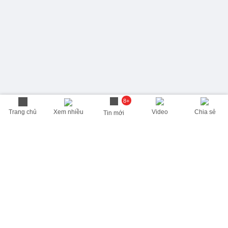
8+
Trang chủ
Xem nhiều
Video
Chia sẻ
Tin mới