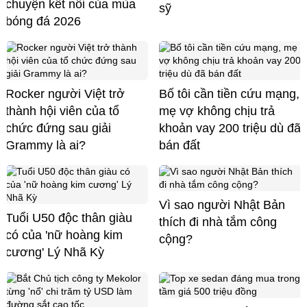
chuyện kết nối của mùa
sỹ
bóng đá 2026
Rocker người Việt trở
Bố tôi cần tiền cứu mạng,
thành hội viên của tổ
mẹ vợ không chịu trả
chức đứng sau giải
khoản vay 200 triệu dù đã
Grammy là ai?
bán đất
Vì sao người Nhật Bản
Tuổi U50 độc thân giàu
thích đi nhà tắm công
có của 'nữ hoàng kim
cộng?
cương' Lý Nhã Kỳ