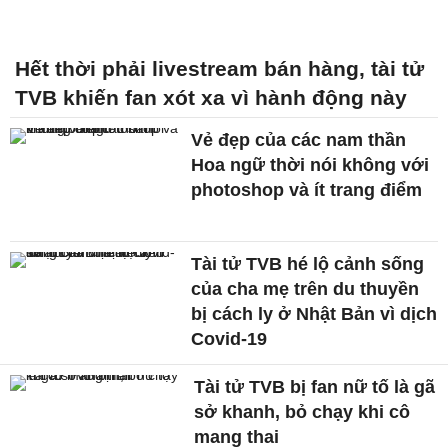
Hết thời phải livestream bán hàng, tài tử
TVB khiến fan xót xa vì hành động này
Vẻ đẹp của các nam thần
Hoa ngữ thời nói không với
photoshop và ít trang điểm
Tài tử TVB hé lộ cảnh sống
của cha mẹ trên du thuyền
bị cách ly ở Nhật Bản vì dịch
Covid-19
Tài tử TVB bị fan nữ tố là gã
sở khanh, bỏ chạy khi cô
mang thai