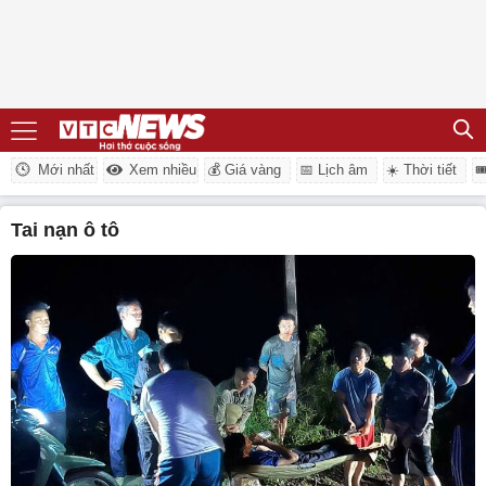
Mới nhất
Xem nhiều
💰 Giá vàng
📅 Lịch âm
☀️ Thời tiết

tai nạn ô tô