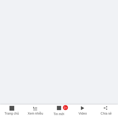
2+
Trang chủ
Xem nhiều
Video
Chia sẻ
Tin mới