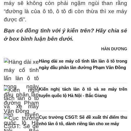
máy sẽ không còn phải ngậm ngùi than rằng
“đường là của ô tô, ô tô đi còn thừa thì xe máy
được đi”.
Bạn có đồng tình với ý kiến trên? Hãy chia sẻ
ở box bình luận bên dưới.
HÀN DƯƠNG
Hàng dài xe máy cố tình lấn làn ô tô trong
ngày đầu phân làn đường Phạm Văn Đồng
Kiến nghị tách làn ô tô và xe máy trên
tuyến quốc lộ Hà Nội - Bắc Giang
Cục trưởng CSGT: Sẽ đề xuất thí điểm thu
nhỏ làn ô tô, dành riêng làn cho xe máy