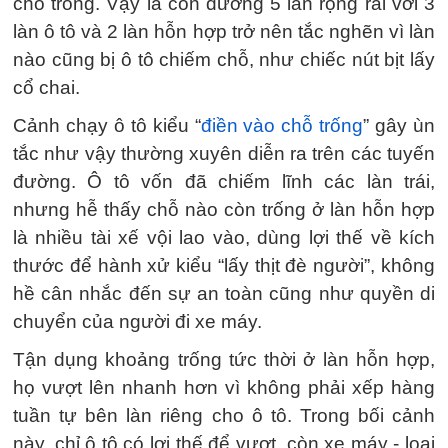
chỗ trống. Vậy là con đường 5 làn rộng rãi với 3
làn ô tô và 2 làn hỗn hợp trở nên tắc nghẽn vì làn
nào cũng bị ô tô chiếm chỗ, như chiếc nút bịt lấy
cổ chai.
Cảnh chạy ô tô kiểu “
điền vào chỗ trống
” gây ùn
tắc như vậy thường xuyên diễn ra trên các tuyến
đường. Ô tô vốn đã chiếm lĩnh các làn trái,
nhưng hễ thấy chỗ nào còn trống ở làn hỗn hợp
là nhiều tài xế vội lao vào, dùng lợi thế về kích
thước để hành xử kiểu “lấy thịt đè người”, không
hề cân nhắc đến sự an toàn cũng như quyền di
chuyển của người đi xe máy.
Tận dụng khoảng trống tức thời ở làn hỗn hợp,
họ vượt lên nhanh hơn vì không phải xếp hàng
tuần tự bên làn riêng cho ô tô. Trong bối cảnh
này, chỉ ô tô có lợi thế để vượt, còn xe máy - loại