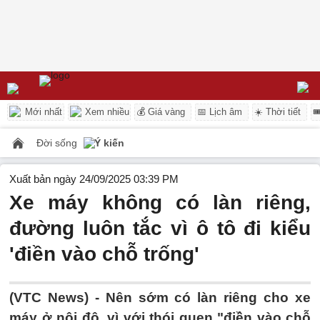
Mới nhất
Xem nhiều
💰 Giá vàng
📅 Lịch âm
☀️ Thời tiết

Đời sống
Ý kiến
Xuất bản ngày 24/09/2025 03:39 PM
Xe máy không có làn riêng,
đường luôn tắc vì ô tô đi kiểu
'điền vào chỗ trống'
(VTC News) -
Nên sớm có làn riêng cho xe
máy ở nội đô, vì với thói quen "điền vào chỗ