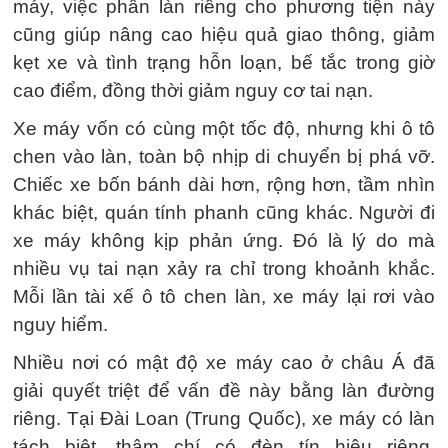
máy, việc phân làn riêng cho phương tiện này
cũng giúp nâng cao hiệu quả giao thông, giảm
kẹt xe và tình trạng hỗn loạn, bế tắc trong giờ
cao điểm, đồng thời giảm nguy cơ tai nạn.
Xe máy vốn có cùng một tốc độ, nhưng khi ô tô
chen vào làn, toàn bộ nhịp di chuyển bị phá vỡ.
Chiếc xe bốn bánh dài hơn, rộng hơn, tầm nhìn
khác biệt, quán tính phanh cũng khác. Người đi
xe máy không kịp phản ứng. Đó là lý do mà
nhiều vụ tai nạn xảy ra chỉ trong khoảnh khắc.
Mỗi lần tài xế ô tô chen làn, xe máy lại rơi vào
nguy hiểm.
Nhiều nơi có mật độ xe máy cao ở châu Á đã
giải quyết triệt để vấn đề này bằng làn đường
riêng. Tại Đài Loan (Trung Quốc), xe máy có làn
tách biệt, thậm chí có đèn tín hiệu riêng.