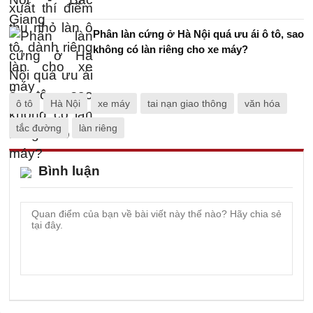
Phân làn cứng ở Hà Nội quá ưu ái ô tô, sao
không có làn riêng cho xe máy?
ô tô
Hà Nội
xe máy
tai nạn giao thông
văn hóa
tắc đường
làn riêng
Bình luận