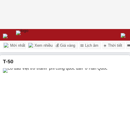
Mới nhất
Xem nhiều
💰 Giá vàng
📅 Lịch âm
☀️ Thời tiết

t-50