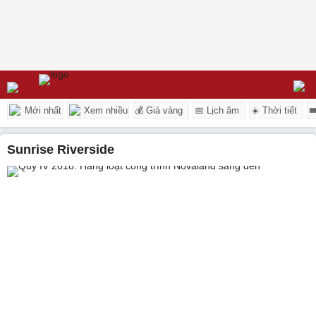
Mới nhất
Xem nhiều
💰 Giá vàng
📅 Lịch âm
☀️ Thời tiết

Sunrise Riverside