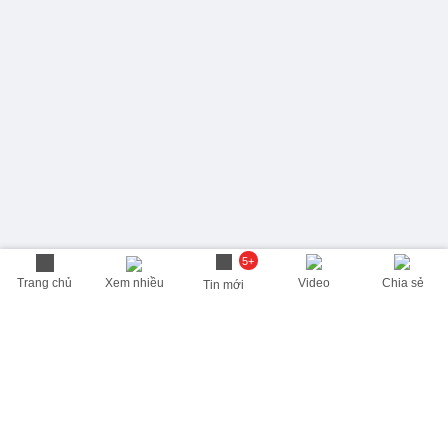
5+
Trang chủ
Xem nhiều
Video
Chia sẻ
Tin mới