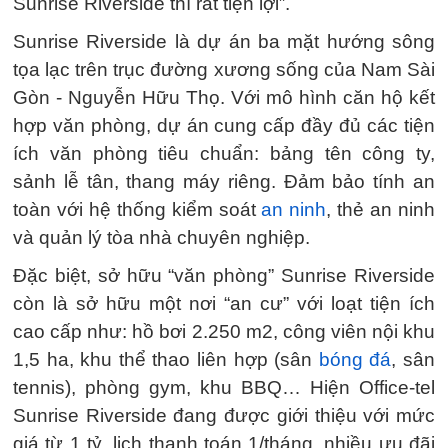
Sunrise Riverside thì rất tiện lợi”.
Sunrise Riverside là dự án ba mặt hướng sông
tọa lạc trên trục đường xương sống của Nam Sài
Gòn - Nguyễn Hữu Thọ. Với mô hình căn hộ kết
hợp văn phòng, dự án cung cấp đầy đủ các tiện
ích văn phòng tiêu chuẩn: bảng tên công ty,
sảnh lễ tân, thang máy riêng. Đảm bảo tính an
toàn với hệ thống kiểm soát
an ninh
, thẻ an ninh
và quản lý tòa nhà chuyên nghiệp.
Đặc biệt, sở hữu “văn phòng” Sunrise Riverside
còn là sở hữu một nơi “an cư” với loạt tiện ích
cao cấp như: hồ bơi 2.250 m2, công viên nội khu
1,5 ha, khu thể thao liên hợp (sân
bóng đá
, sân
tennis), phòng gym, khu BBQ… Hiện Office-tel
Sunrise Riverside đang được giới thiệu với mức
giá từ 1 tỷ, lịch thanh toán 1/tháng, nhiều ưu đãi