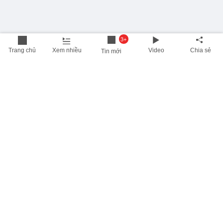
3+
Trang chủ
Xem nhiều
Video
Chia sẻ
Tin mới
THÔNG TIN HỮU ÍCH
Cập nhật nhanh các thông tin được quan tâm mỗi ngày