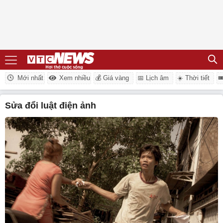
Mới nhất
Xem nhiều
💰 Giá vàng
📅 Lịch âm
☀️ Thời tiết

sửa đổi luật điện ảnh