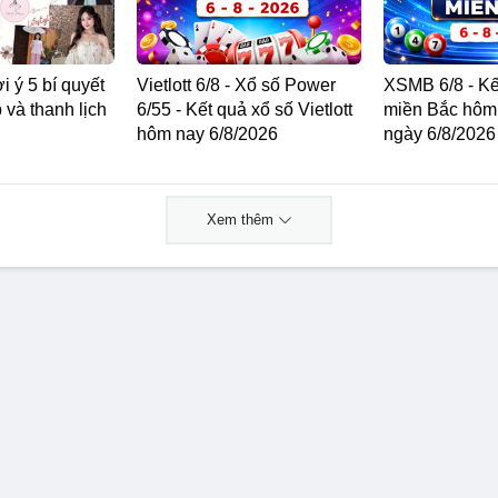
i ý 5 bí quyết
Vietlott 6/8 - Xổ số Power
XSMB 6/8 - Kế
và thanh lịch
6/55 - Kết quả xổ số Vietlott
miền Bắc hôm
hôm nay 6/8/2026
ngày 6/8/2026
Xem thêm