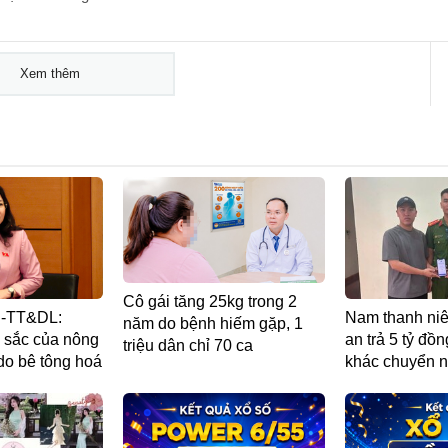
Xem thêm
Cô gái tăng 25kg trong 2
H-TT&DL:
Nam thanh ni
năm do bệnh hiếm gặp, 1
 sắc của nông
an trả 5 tỷ đồ
triệu dân chỉ 70 ca
do bê tông hoá
khác chuyển 