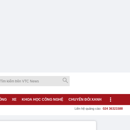
ỐNG
XE
KHOA HỌC CÔNG NGHỆ
CHUYỂN ĐỔI XANH
Liên hệ quảng cáo:
024 36321588