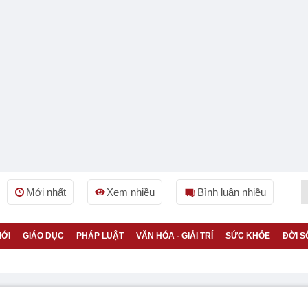
Mới nhất
Xem nhiều
Bình luận nhiều
IỚI
GIÁO DỤC
PHÁP LUẬT
VĂN HÓA - GIẢI TRÍ
SỨC KHỎE
ĐỜI S