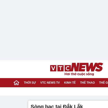
THỜI SỰ
VTC NEWS TV
KINH TẾ
THỂ THAO
THẾ G
sòng bạc tại Đắk Lắk