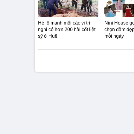
Nini House gợ
Hé lộ manh mối các vị trí
chọn đầm đẹp 
nghi có hơn 200 hài cốt liệt
mỗi ngày
sỹ ở Huế