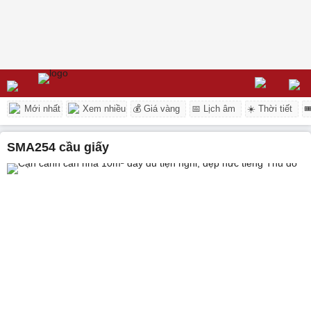
Mới nhất
Xem nhiều
💰 Giá vàng
📅 Lịch âm
☀️ Thời tiết

SMA254 cầu giấy