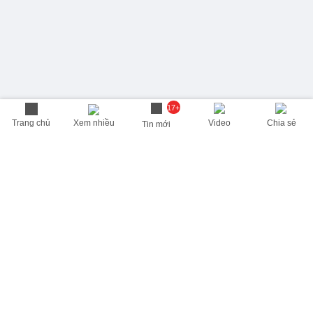
17+
Trang chủ
Xem nhiều
Video
Chia sẻ
Tin mới