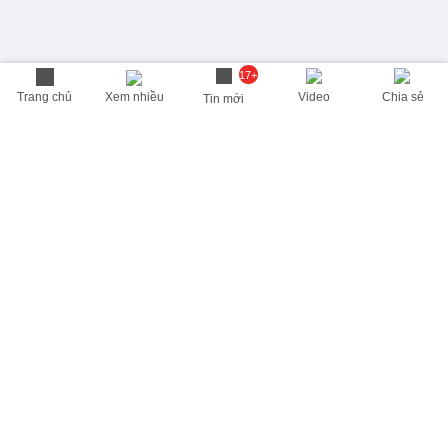
17+
Trang chủ
Xem nhiều
Video
Chia sẻ
Tin mới
THÔNG TIN HỮU ÍCH
Cập nhật nhanh các thông tin được quan tâm mỗi ngày