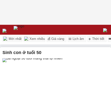
Mới nhất
Xem nhiều
💰 Giá vàng
📅 Lịch âm
☀️ Thời tiết

sinh con ở tuổi 50