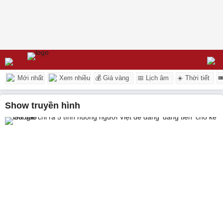
Mới nhất
Xem nhiều
💰 Giá vàng
📅 Lịch âm
☀️ Thời tiết

show truyền hình