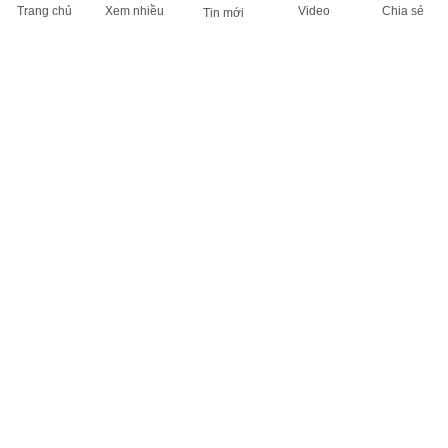
Trang chủ
Xem nhiều
Video
Chia sẻ
Tin mới
THÔNG TIN HỮU ÍCH
Cập nhật nhanh các thông tin được quan tâm mỗi ngày
Lịch âm hôm nay
Dự báo thời tiết hôm nay