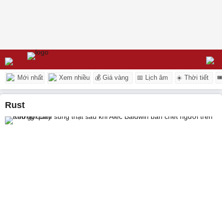
Mới nhất
Xem nhiều
💰 Giá vàng
📅 Lịch âm
☀️ Thời tiết

Rust