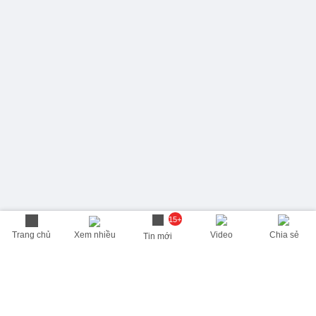
15+
Trang chủ
Xem nhiều
Video
Chia sẻ
Tin mới