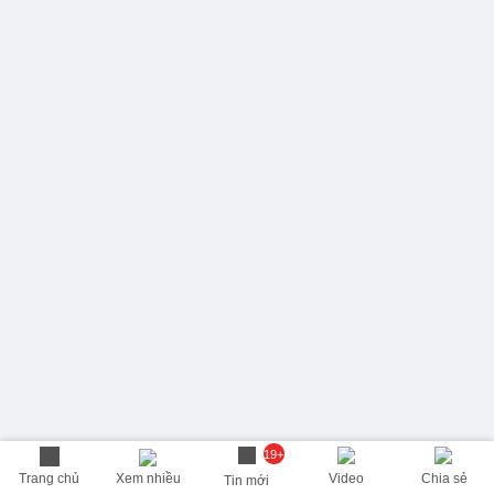
19+
Trang chủ
Xem nhiều
Video
Chia sẻ
Tin mới