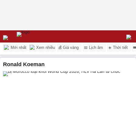
Mới nhất
Xem nhiều
💰 Giá vàng
📅 Lịch âm
☀️ Thời tiết

Ronald Koeman