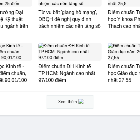
rường Đại
Từ vụ bắt 'giang hồ mạng',
Điểm chuẩn T
ệ Kỹ thuật
ĐBQH đề nghị quy định
học Y khoa P
 ngành trên
trách nhiệm các nền tảng số
Thạch cao nhấ
c Kinh tế -
Điểm chuẩn ĐH Kinh tế
Điểm chuẩn T
 điểm chuẩn,
TP.HCM: Ngành cao nhất
học Giáo dục
ất 90,01/100
97/100 điểm
nhất 27,55
Xem thêm