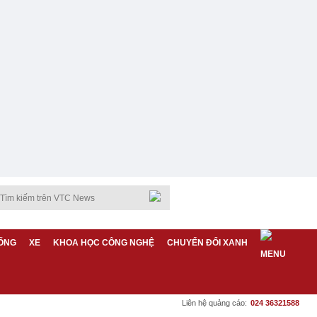
ỐNG
XE
KHOA HỌC CÔNG NGHỆ
CHUYỂN ĐỔI XANH
Liên hệ quảng cáo:
024 36321588