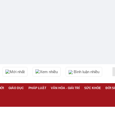
Mới nhất
Xem nhiều
Bình luận nhiều
IỚI
GIÁO DỤC
PHÁP LUẬT
VĂN HÓA - GIẢI TRÍ
SỨC KHỎE
ĐỜI S