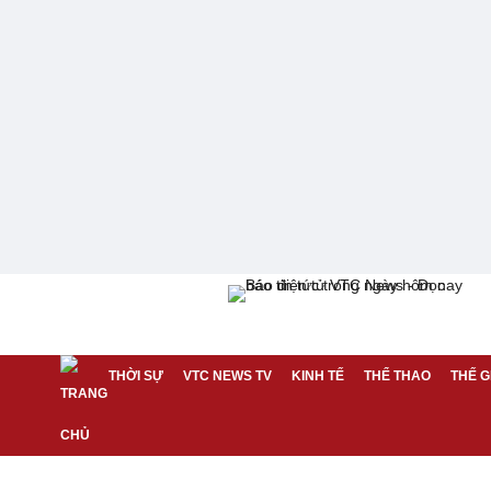
THỜI SỰ
VTC NEWS TV
KINH TẾ
THỂ THAO
THẾ G