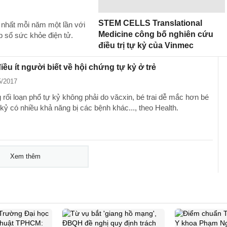
STEM CELLS Translational
 nhất mỗi năm một lần với
Medicine công bố nghiên cứu
ập sổ sức khỏe điện tử.
điều trị tự kỷ của Vinmec
ều ít người biết về hội chứng tự kỷ ở trẻ
5/2017
 rối loạn phổ tự kỷ không phải do văcxin, bé trai dễ mắc hơn bé
ự kỷ có nhiều khả năng bị các bệnh khác..., theo Health.
Xem thêm