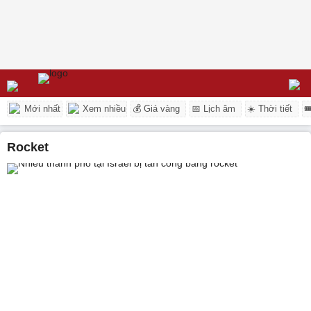
Mới nhất
Xem nhiều
💰 Giá vàng
📅 Lịch âm
☀️ Thời tiết

rocket