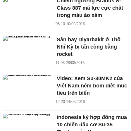
Chiêm ngưỡng Brabus S-
Class 887 mã lực cực chất
trong màu áo xám
08:10 10/09/2016
Sân bay Diyarbakir ở Thổ
Nhĩ Kỳ bị tấn công bằng
rocket
11:06 28/08/2016
Video: Xem Su-30MK2 của
Việt Nam ném bom diệt mục
tiêu trên biển
12:20 14/06/2016
Indonesia ký hợp đồng mua
10 chiến đấu cơ Su-35