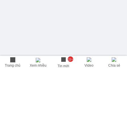
11+
Trang chủ
Xem nhiều
Video
Chia sẻ
Tin mới