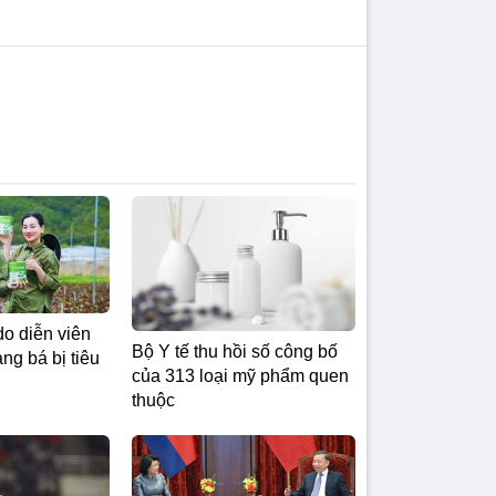
do diễn viên
Bộ Y tế thu hồi số công bố
g bá bị tiêu
của 313 loại mỹ phẩm quen
thuộc