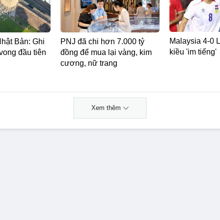
Malaysia 4-0 L
Nhật Bản: Ghi
PNJ đã chi hơn 7.000 tỷ
kiều 'im tiếng'
vong đầu tiên
đồng để mua lại vàng, kim
cương, nữ trang
Xem thêm