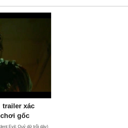
trailer xác
 chơi gốc
ent Evil: Quỷ dữ trỗi dậy)