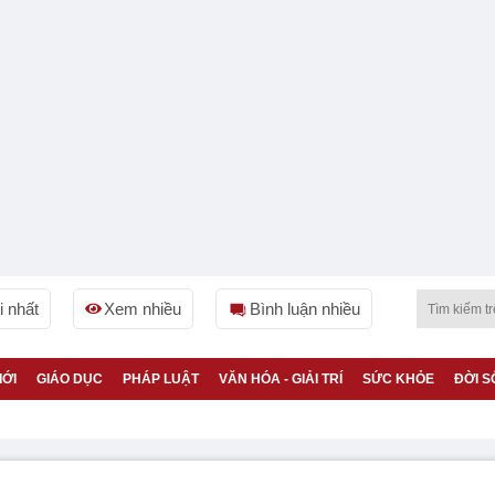
 nhất
Xem nhiều
Bình luận nhiều
IỚI
GIÁO DỤC
PHÁP LUẬT
VĂN HÓA - GIẢI TRÍ
SỨC KHỎE
ĐỜI S