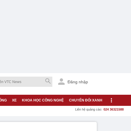
Đăng nhập
ỐNG
XE
KHOA HỌC CÔNG NGHỆ
CHUYỂN ĐỔI XANH
Liên hệ quảng cáo:
024 36321588