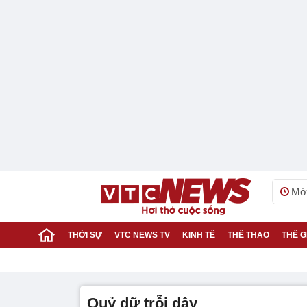
Mới
THỜI SỰ
VTC NEWS TV
KINH TẾ
THỂ THAO
THẾ G
quỷ dữ trỗi dậy