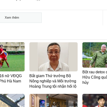
Xem thêm
Bột rau detox 
 U16 nữ VĐQG
Bắt giam Thứ trưởng Bộ
Hữu Công quản
 Phú Hà Nam
Nông nghiệp và Môi trường
hủy
Hoàng Trung tội nhận hối lộ