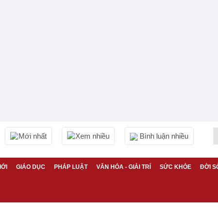
Mới nhất
Xem nhiều
Bình luận nhiều
IỚI
GIÁO DỤC
PHÁP LUẬT
VĂN HÓA - GIẢI TRÍ
SỨC KHỎE
ĐỜI S