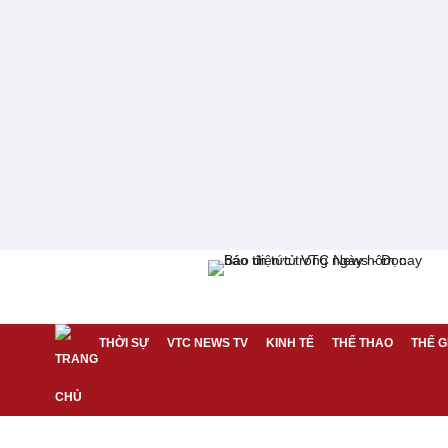
THỜI SỰ
VTC NEWS TV
KINH TẾ
THỂ THAO
THẾ G