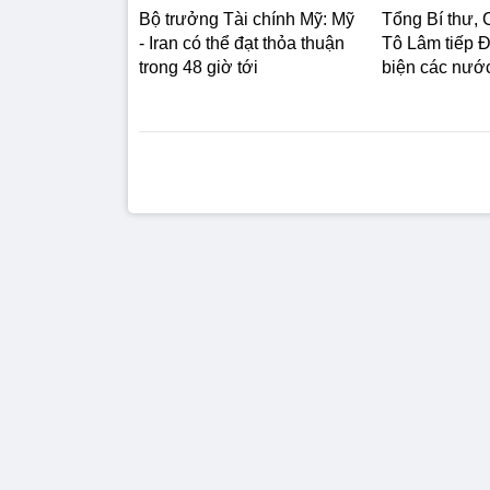
Bộ trưởng Tài chính Mỹ: Mỹ
Tổng Bí thư, 
- Iran có thể đạt thỏa thuận
Tô Lâm tiếp Đ
trong 48 giờ tới
biện các nư