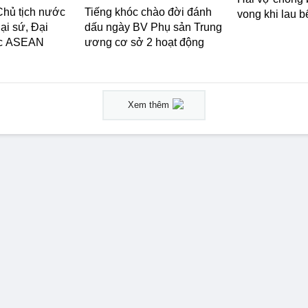
Chủ tịch nước
Tiếng khóc chào đời đánh
vong khi lau b
ại sứ, Đại
dấu ngày BV Phụ sản Trung
ớc ASEAN
ương cơ sở 2 hoạt động
Xem thêm