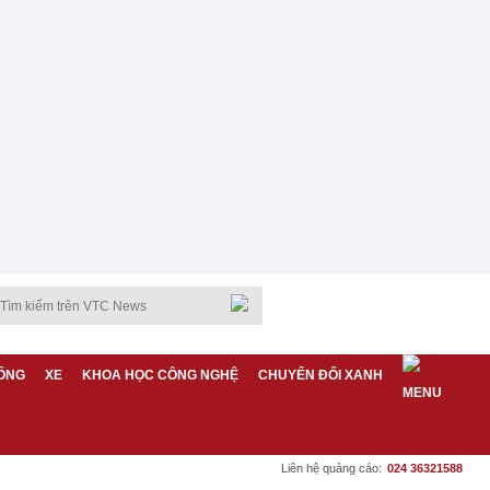
ỐNG
XE
KHOA HỌC CÔNG NGHỆ
CHUYỂN ĐỔI XANH
Liên hệ quảng cáo:
024 36321588