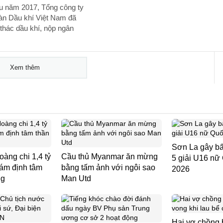
ầu năm 2017, Tổng công ty
àn Dầu khí Việt Nam đã
 thác dầu khí, nộp ngân
Xem thêm
Sơn La gây bấ
àng chi 1,4 tỷ
Cầu thủ Myanmar ăn mừng
5 giải U16 nữ
iám định tâm
bằng tấm ảnh với ngôi sao
2026
ng
Man Utd
Hai vợ chồng b