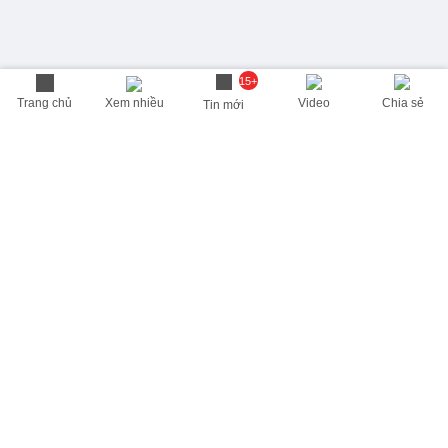
15+
Trang chủ
Xem nhiều
Video
Chia sẻ
Tin mới
THÔNG TIN HỮU ÍCH
Cập nhật nhanh các thông tin được quan tâm mỗi ngày