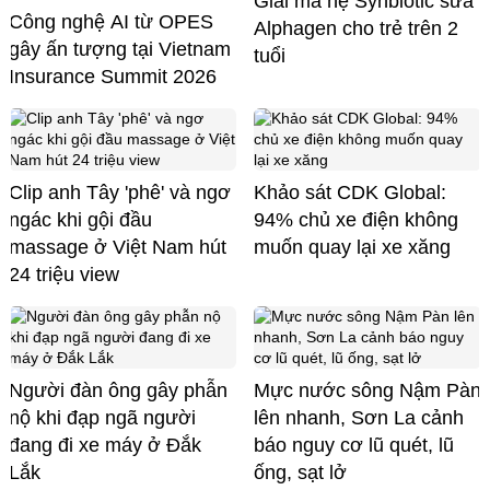
Giải mã hệ Synbiotic sữa
Công nghệ AI từ OPES
Alphagen cho trẻ trên 2
gây ấn tượng tại Vietnam
tuổi
Insurance Summit 2026
Clip anh Tây 'phê' và ngơ
Khảo sát CDK Global:
ngác khi gội đầu
94% chủ xe điện không
massage ở Việt Nam hút
muốn quay lại xe xăng
24 triệu view
Người đàn ông gây phẫn
Mực nước sông Nậm Pàn
nộ khi đạp ngã người
lên nhanh, Sơn La cảnh
đang đi xe máy ở Đắk
báo nguy cơ lũ quét, lũ
Lắk
ống, sạt lở