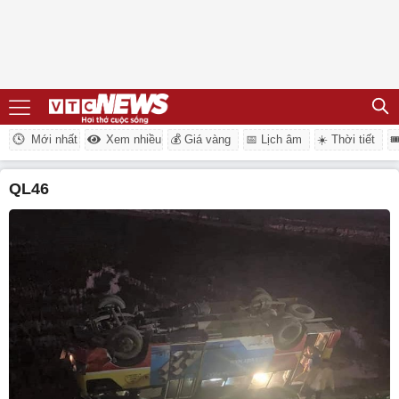
Mới nhất
Xem nhiều
💰 Giá vàng
📅 Lịch âm
☀️ Thời tiết

QL46