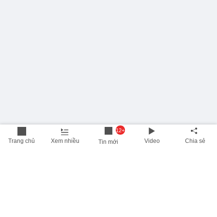
12+
Trang chủ
Xem nhiều
Video
Chia sẻ
Tin mới