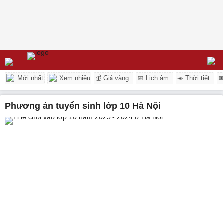
Mới nhất
Xem nhiều
💰 Giá vàng
📅 Lịch âm
☀️ Thời tiết

phương án tuyển sinh lớp 10 Hà Nội