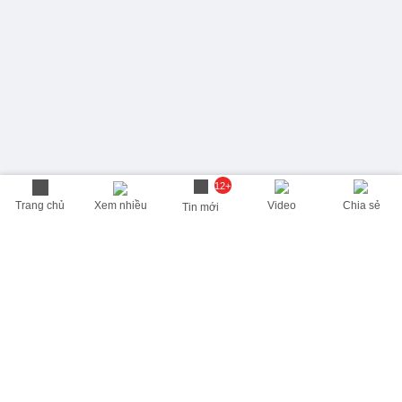
12+
Trang chủ
Xem nhiều
Video
Chia sẻ
Tin mới