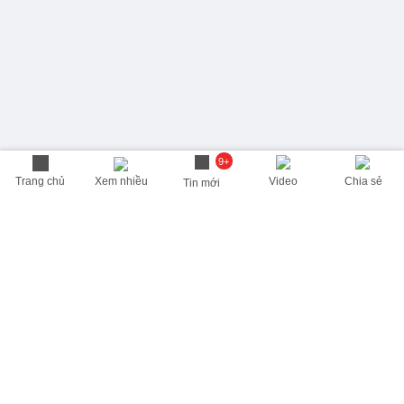
9+
Trang chủ
Xem nhiều
Video
Chia sẻ
Tin mới