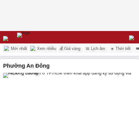
Mới nhất
Xem nhiều
💰 Giá vàng
📅 Lịch âm
☀️ Thời tiết

phường An Đông