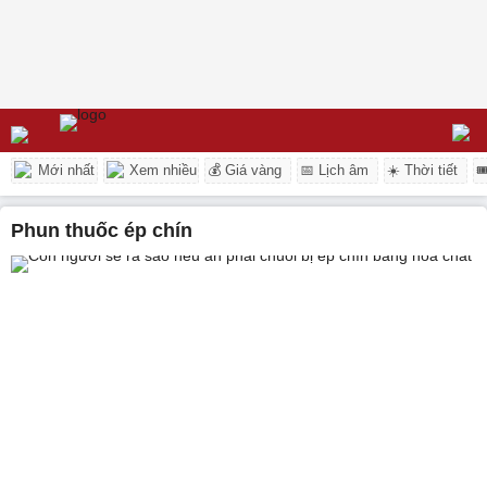
Mới nhất
Xem nhiều
💰 Giá vàng
📅 Lịch âm
☀️ Thời tiết

phun thuốc ép chín