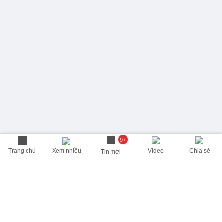
9+
Trang chủ
Xem nhiều
Video
Chia sẻ
Tin mới