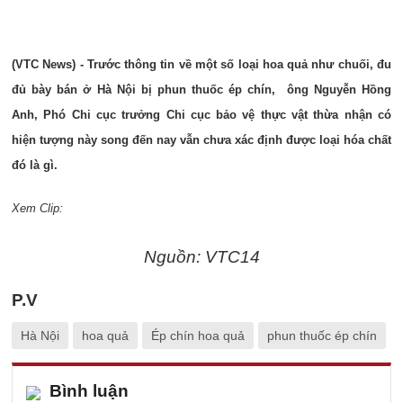
(VTC News) - Trước thông tin về một số loại hoa quả như chuối, đu
đủ bày bán ở Hà Nội bị phun thuốc ép chín, ông Nguyễn Hồng
Anh, Phó Chi cục trưởng Chi cục bảo vệ thực vật thừa nhận có
hiện tượng này song đến nay vẫn chưa xác định được loại hóa chất
đó là gì.
Xem Clip:
Nguồn: VTC14
P.V
Hà Nội
hoa quả
Ép chín hoa quả
phun thuốc ép chín
Bình luận