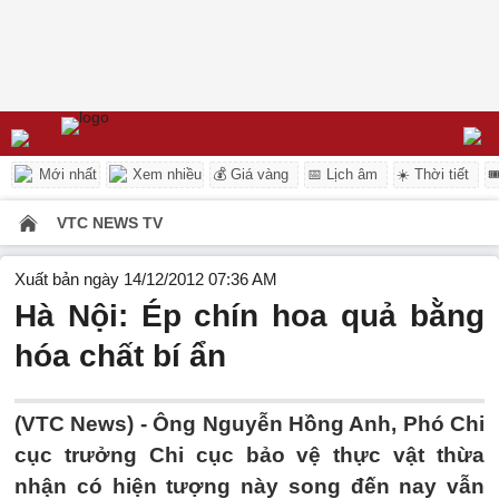
Mới nhất
Xem nhiều
💰 Giá vàng
📅 Lịch âm
☀️ Thời tiết

VTC NEWS TV
Xuất bản ngày 14/12/2012 07:36 AM
Hà Nội: Ép chín hoa quả bằng
hóa chất bí ẩn
(VTC News) - Ông Nguyễn Hồng Anh, Phó Chi
cục trưởng Chi cục bảo vệ thực vật thừa
nhận có hiện tượng này song đến nay vẫn