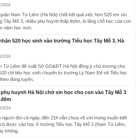
8/2024
uận Nam Từ Liêm (Hà Nội) chốt kết quả việc hơn 520 em xin
g Tây Mỗ 3, nhiều phụ huynh thấp thỏm, lo lắng chỗ học của con
ềm năm học mới.
nhận 520 học sinh vào trường Tiểu học Tây Mỗ 3, Hà
8/2024
 Từ Liêm đề xuất Sở GD&ĐT Hà Nội đồng ý chủ trương cho
 520 chỉ tiêu học sinh chuyển từ trường Lý Nam Đế về Tiểu học
theo đúng tuyến.
phụ huynh Hà Nội chờ xin học cho con vào Tây Mỗ 3
 đêm
8/2024
 người đợi cả ngày, đến 21h vẫn chưa về với mong muốn biết
có được vào học ở trường Tiểu học Tây Mỗ 3 (Nam Từ Liêm,
ay không.