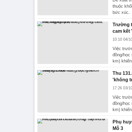
thuộc khố
bức xúc.
Trường t
cam kết 
10:10 04/1
Việc trườ
đồng/học 
km) khiến
Thu 131.
'không tư
17:26 03/1
Việc trườ
đồng/học 
km) khiến
Phụ huyn
Mỗ 3