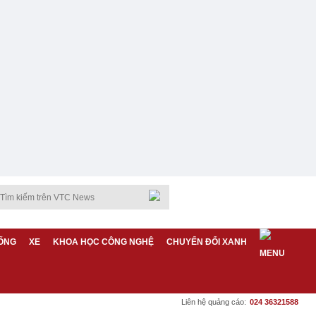
ỐNG
XE
KHOA HỌC CÔNG NGHỆ
CHUYỂN ĐỔI XANH
Liên hệ quảng cáo:
024 36321588