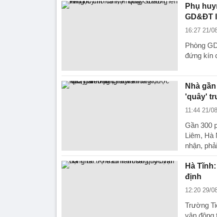
Phụ huyn
GD&ĐT l
16:27 21/0
Phòng GD&
đứng kín 
Nhà gần
'quây' t
11:44 21/0
Gần 300 p
Liêm, Hà 
nhận, phả
Hà Tĩnh:
định
12:20 29/0
Trường Ti
vận động 