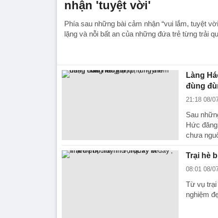
nhận 'tuyệt vời'
Phía sau những bài cảm nhận “vui lắm, tuyệt vờ
lặng và nỗi bất an của những đứa trẻ từng trải q
Làng Háo
đùng đù
21:18 08/0
Sau những
Hức đăng t
chưa nguô
Trại hè 
08:01 08/0
Từ vụ trạ
nghiệm đẹ