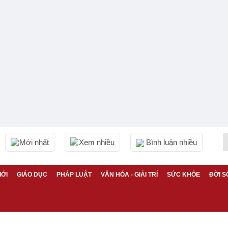
Mới nhất
Xem nhiều
Bình luận nhiều
IỚI
GIÁO DỤC
PHÁP LUẬT
VĂN HÓA - GIẢI TRÍ
SỨC KHỎE
ĐỜI S