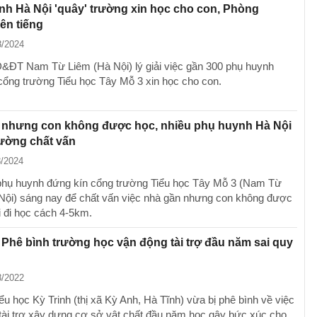
h Hà Nội 'quây' trường xin học cho con, Phòng
ên tiếng
8/2024
ĐT Nam Từ Liêm (Hà Nội) lý giải việc gần 300 phụ huynh
cổng trường Tiểu học Tây Mỗ 3 xin học cho con.
 nhưng con không được học, nhiều phụ huynh Hà Nội
rường chất vấn
8/2024
hụ huynh đứng kín cổng trường Tiểu học Tây Mỗ 3 (Nam Từ
Nội) sáng nay để chất vấn việc nhà gần nhưng con không được
i đi học cách 4-5km.
 Phê bình trường học vận động tài trợ đầu năm sai quy
8/2022
ểu học Kỳ Trinh (thị xã Kỳ Anh, Hà Tĩnh) vừa bị phê bình về việc
tài trợ xây dựng cơ sở vật chất đầu năm học gây bức xúc cho