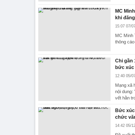
MC Minh 
khi đăng 
15:07 07/0
MC Minh T
thông cáo
Chi gần 
bức xúc
12:40 05/0
Mạng xã h
nội dung: 
vết hằn tr
Bức xúc 
chức vă
14:42 05/1
Đề xuất t