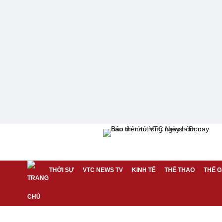
THỜI SỰ
VTC NEWS TV
KINH TẾ
THỂ THAO
THẾ G