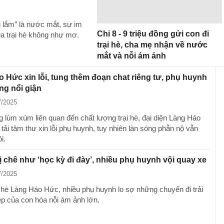
i lắm” là nước mắt, sự im
Chi 8 - 9 triệu đồng gửi con đi
ua trại hè không như mơ.
trại hè, cha mẹ nhận về nước
mắt và nỗi ám ảnh
 Hức xin lỗi, tung thêm đoạn chat riêng tư, phụ huynh
ng nổi giận
7/2025
 lùm xùm liên quan đến chất lượng trại hè, đại diện Làng Háo
ải tâm thư xin lỗi phụ huynh, tuy nhiên làn sóng phẫn nộ vẫn
i.
bị chê như ‘học kỳ đi đày’, nhiều phụ huynh vội quay xe
7/2025
i hè Làng Háo Hức, nhiều phụ huynh lo sợ những chuyến đi trải
p của con hóa nỗi ám ảnh lớn.