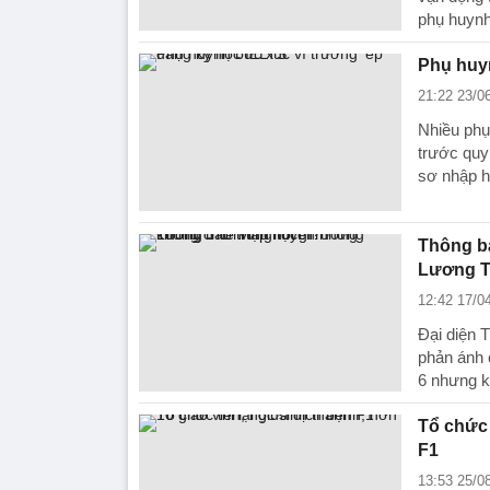
phụ huynh
Phụ huyn
21:22 23/0
Nhiều phụ
trước quy
sơ nhập h
Thông b
Lương Th
12:42 17/0
Đại diện 
phản ánh 
6 nhưng k
Tổ chức 
F1
13:53 25/0