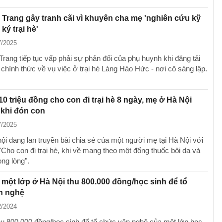
Trang gây tranh cãi vì khuyên cha mẹ 'nghiên cứu kỹ
ký trại hè'
7/2025
rang tiếp tục vấp phải sự phản đối của phụ huynh khi đăng tải
 chính thức về vụ việc ở trại hè Làng Háo Hức - nơi cô sáng lập.
10 triệu đồng cho con đi trại hè 8 ngày, mẹ ở Hà Nội
 khi đón con
7/2025
ội đang lan truyền bài chia sẻ của một người mẹ tại Hà Nội với
"Cho con đi trại hè, khi về mang theo một đống thuốc bôi da và
ong lòng".
một lớp ở Hà Nội thu 800.000 đồng/học sinh để tổ
n nghệ
2/2024
hu 800.000 đồng/học sinh để tổ chức văn nghệ của một lớp học