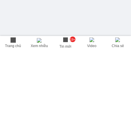
19+
Trang chủ
Xem nhiều
Video
Chia sẻ
Tin mới