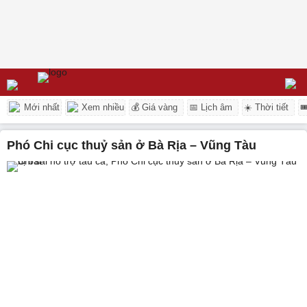
Mới nhất
Xem nhiều
💰 Giá vàng
📅 Lịch âm
☀️ Thời tiết

Phó Chi cục thuỷ sản ở Bà Rịa – Vũng Tàu