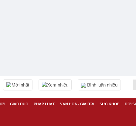
Mới nhất
Xem nhiều
Bình luận nhiều
IỚI
GIÁO DỤC
PHÁP LUẬT
VĂN HÓA - GIẢI TRÍ
SỨC KHỎE
ĐỜI S