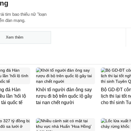
ộng
ái tim bao thiếu nữ "loạn
iễn đàn mạng.
Xem thêm
ng đá Hàn
Khởi tố người đàn ông say
Bộ GD-ĐT công
ều lần 'hối lộ
rượu đi bộ trên quốc lộ gây
lịch thi lại tố
 tài quốc tế
tai nạn chết người
cho thí sinh 