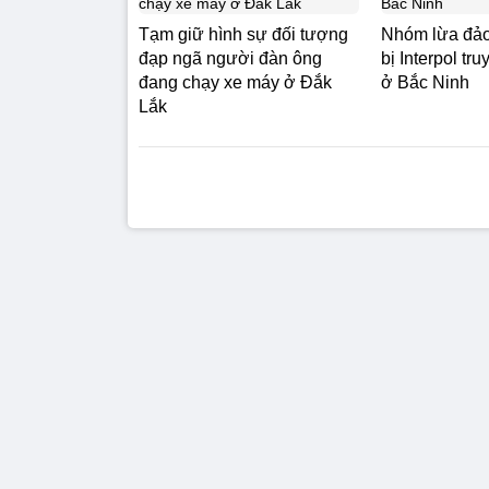
Tạm giữ hình sự đối tượng
Nhóm lừa đảo
đạp ngã người đàn ông
bị Interpol tr
đang chạy xe máy ở Đắk
ở Bắc Ninh
Lắk