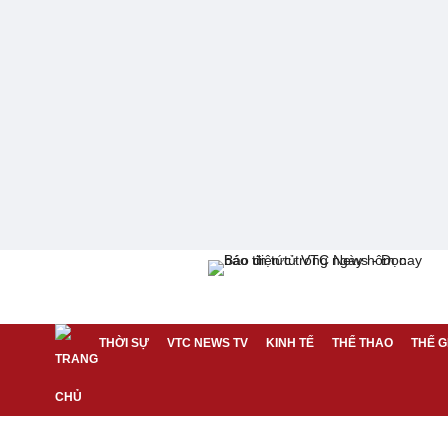
THỜI SỰ
VTC NEWS TV
KINH TẾ
THỂ THAO
THẾ G