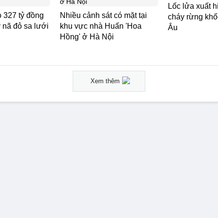
Lốc lửa xuất 
 327 tỷ đồng
Nhiều cảnh sát có mặt tại
cháy rừng khốc
uy nã đỏ sa lưới
khu vực nhà Huấn 'Hoa
Âu
Hồng' ở Hà Nội
Xem thêm