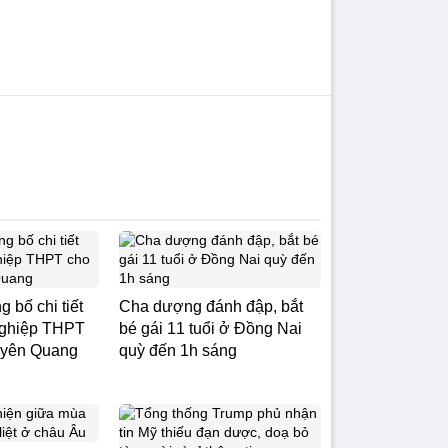
 bố chi tiết
Cha dượng đánh đập, bắt
t nghiệp THPT
bé gái 11 tuổi ở Đồng Nai
Tuyên Quang
quỳ đến 1h sáng