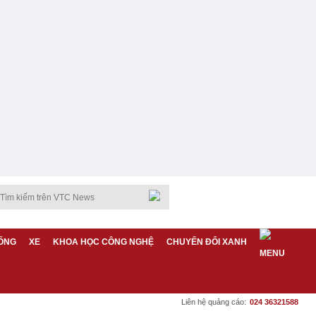
ỐNG
XE
KHOA HỌC CÔNG NGHỆ
CHUYỂN ĐỔI XANH
Liên hệ quảng cáo:
024 36321588