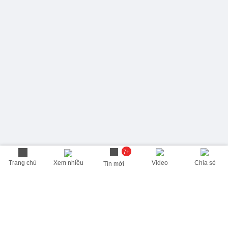
7+
Trang chủ
Xem nhiều
Video
Chia sẻ
Tin mới