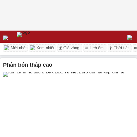
Mới nhất
Xem nhiều
💰 Giá vàng
📅 Lịch âm
☀️ Thời tiết

Phân bón tháp cao