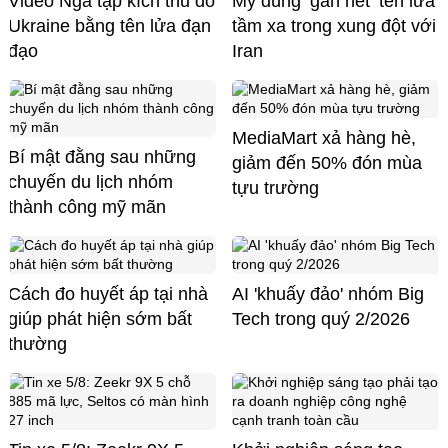
Video Nga tập kích thủ đô
Mỹ dùng ‘gần hết’ tên lửa
Ukraine bằng tên lửa đạn
tầm xa trong xung đột với
đạo
Iran
MediaMart xả hàng hè,
Bí mật đằng sau những
giảm đến 50% đón mùa
chuyến du lịch nhóm
tựu trường
thành công mỹ mãn
Cách đo huyết áp tại nhà
AI 'khuấy đảo' nhóm Big
giúp phát hiện sớm bất
Tech trong quý 2/2026
thường