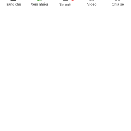
Trang chủ
Xem nhiều
Video
Chia sẻ
Tin mới
THÔNG TIN HỮU ÍCH
Cập nhật nhanh các thông tin được quan tâm mỗi ngày
Lịch âm hôm nay
Dự báo thời tiết hôm nay