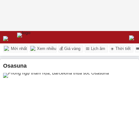
Mới nhất
Xem nhiều
💰 Giá vàng
📅 Lịch âm
☀️ Thời tiết

Osasuna