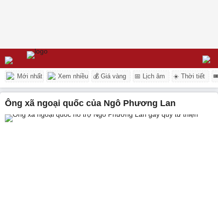
Mới nhất
Xem nhiều
💰 Giá vàng
📅 Lịch âm
☀️ Thời tiết

ông xã ngoại quốc của Ngô Phương Lan