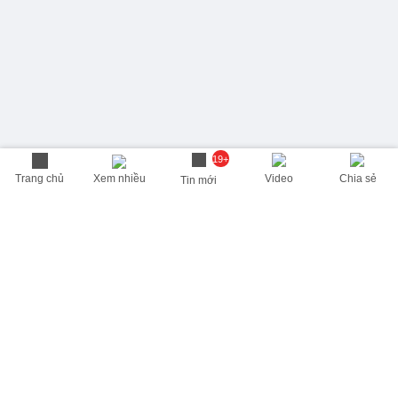
19+
Trang chủ
Xem nhiều
Video
Chia sẻ
Tin mới