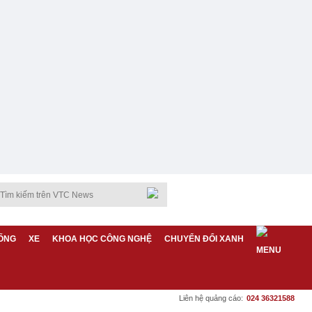
ỐNG
XE
KHOA HỌC CÔNG NGHỆ
CHUYỂN ĐỔI XANH
Liên hệ quảng cáo:
024 36321588