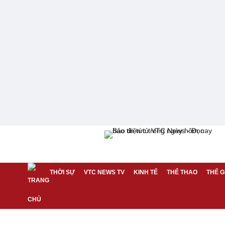
THỜI SỰ
VTC NEWS TV
KINH TẾ
THỂ THAO
THẾ G