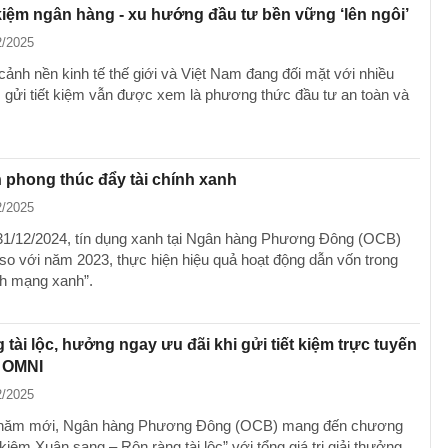
 kiệm ngân hàng - xu hướng đầu tư bền vững ‘lên ngôi’
2/2025
cảnh nền kinh tế thế giới và Việt Nam đang đối mặt với nhiều
, gửi tiết kiệm vẫn được xem là phương thức đầu tư an toàn và
 phong thúc đẩy tài chính xanh
2/2025
31/12/2024, tín dụng xanh tại Ngân hàng Phương Đông (OCB)
so với năm 2023, thực hiện hiệu quả hoạt động dẫn vốn trong
h mạng xanh”.
 tài lộc, hưởng ngay ưu đãi khi gửi tiết kiệm trực tuyến
 OMNI
2/2025
 năm mới, Ngân hàng Phương Đông (OCB) mang đến chương
t kiệm Xuân sang – Rộn ràng tài lộc” với tổng giá trị giải thưởng