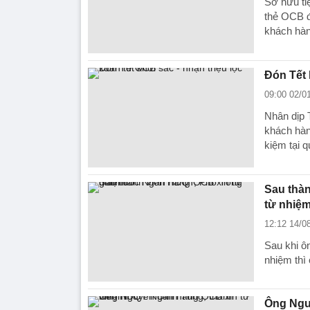
Sở hữu tiệ
thẻ OCB đã 
khách hà
Đón Tết 
09:00 02/0
Nhân dịp 
khách hàng
kiệm tại q
Sau thà
từ nhiệ
12:12 14/0
Sau khi ô
nhiệm thi
Ông Nguy