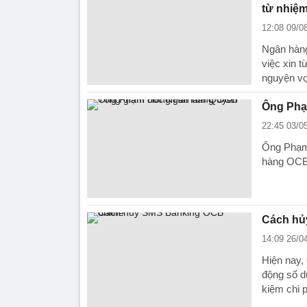
từ nhiệ
12:08 09/0
Ngân hàn
việc xin 
nguyện vo
Ông Phạ
22:45 03/0
Ông Phạm 
hàng OCB
Cách hủ
14:09 26/0
Hiện nay,
động số d
kiệm chi p