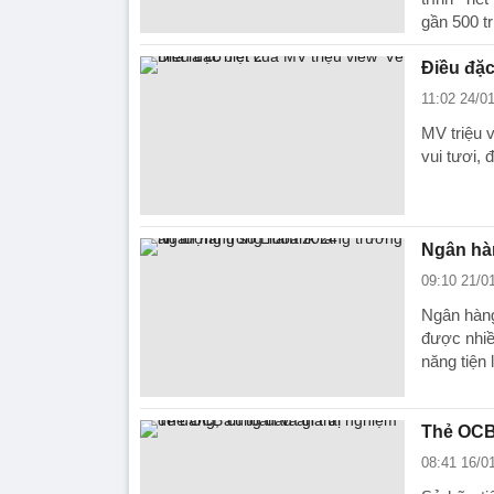
gần 500 tr
Điều đặc 
11:02 24/0
MV triệu v
vui tươi,
Ngân hà
09:10 21/0
Ngân hàng
được nhiều
năng tiện l
Thẻ OCB 
08:41 16/0