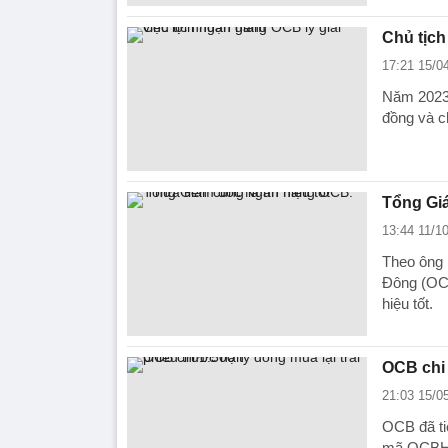
Chủ tịch
17:21 15/0
Năm 2023, 
đồng và 
Tổng Giá
13:44 11/1
Theo ông
Đông (OCB)
hiệu tốt.
OCB chi 
21:03 15/0
OCB đã ti
mã OCBH21