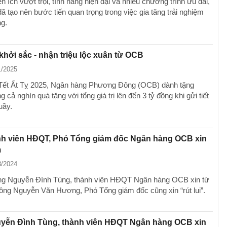
n ích vượt trội, tính năng hiện đại và nhiều chương trình ưu đãi,
tạo nên bước tiến quan trọng trong việc gia tăng trải nghiệm
ng.
khởi sắc - nhận triệu lộc xuân từ OCB
1/2025
Tết Ất Tỵ 2025, Ngân hàng Phương Đông (OCB) dành tặng
 cả nghìn quà tặng với tổng giá trị lên đến 3 tỷ đồng khi gửi tiết
uầy.
nh viên HĐQT, Phó Tổng giám đốc Ngân hàng OCB xin
m
8/2024
ng Nguyễn Đình Tùng, thành viên HĐQT Ngân hàng OCB xin từ
̀ ông Nguyễn Văn Hương, Phó Tổng giám đốc cũng xin “rút lui”.
ễn Đình Tùng, thành viên HĐQT Ngân hàng OCB xin