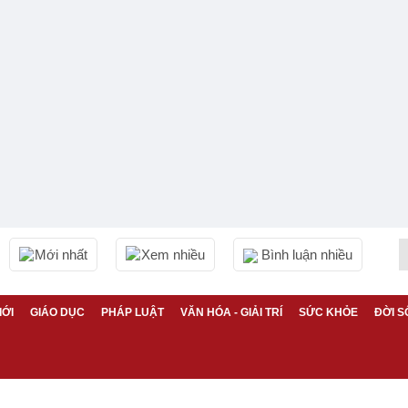
Mới nhất
Xem nhiều
Bình luận nhiều
IỚI
GIÁO DỤC
PHÁP LUẬT
VĂN HÓA - GIẢI TRÍ
SỨC KHỎE
ĐỜI S