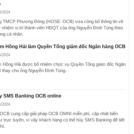
m
8/2024
g TMCP Phương Đông (HOSE: OCB) vừa công bố thông tin về
từ nhiệm vị trí thành viên HĐQT của ông Nguyễn Đình Tùng theo
̣ng cá nhân.
m Hồng Hải làm Quyền Tổng giám đốc Ngân hàng OCB
5/2024
Hồng Hải được bổ nhiệm chức vụ Quyền Tổng giám đốc Ngân
 thay cho ông Nguyễn Đình Tùng.
y SMS Banking OCB online
4/2024
 OCB cung cấp giải pháp OCB OMNI miễn phí, cập nhật biến
ư trực tuyến, vì vậy khách hàng có thể hủy SMS Banking để tiết
hí.