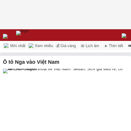
Mới nhất
Xem nhiều
💰 Giá vàng
📅 Lịch âm
☀️ Thời tiết

Ô tô Nga vào Việt Nam