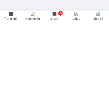
10+
Trang chủ
Xem nhiều
Video
Chia sẻ
Tin mới
THÔNG TIN HỮU ÍCH
Cập nhật nhanh các thông tin được quan tâm mỗi ngày
Lịch âm hôm nay