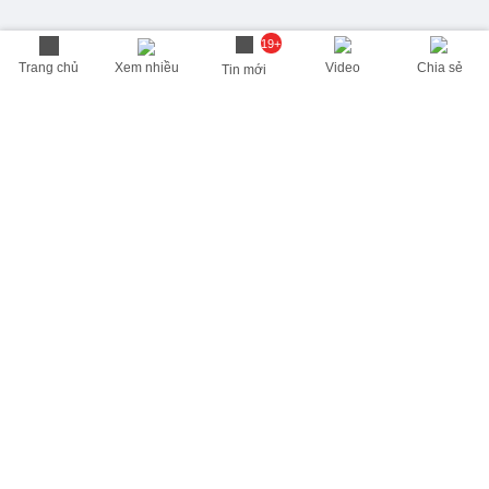
19+
Trang chủ
Xem nhiều
Video
Chia sẻ
Tin mới
THÔNG TIN HỮU ÍCH
Cập nhật nhanh các thông tin được quan tâm mỗi ngày
Lịch âm hôm nay