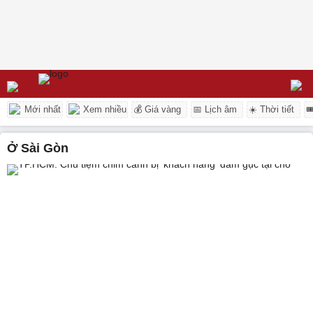
Mới nhất
Xem nhiều
💰 Giá vàng
📅 Lịch âm
☀️ Thời tiết

ở Sài Gòn