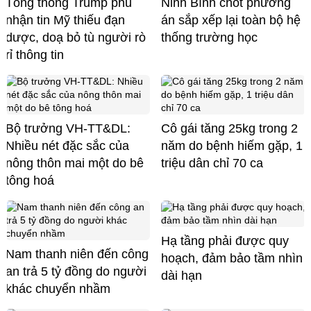
Tổng thống Trump phủ
Ninh Bình chốt phương
nhận tin Mỹ thiếu đạn
án sắp xếp lại toàn bộ hệ
dược, doạ bỏ tù người rò
thống trường học
rỉ thông tin
Bộ trưởng VH-TT&DL:
Cô gái tăng 25kg trong 2
Nhiều nét đặc sắc của
năm do bệnh hiếm gặp, 1
nông thôn mai một do bê
triệu dân chỉ 70 ca
tông hoá
Hạ tầng phải được quy
Nam thanh niên đến công
hoạch, đảm bảo tầm nhìn
an trả 5 tỷ đồng do người
dài hạn
khác chuyển nhầm