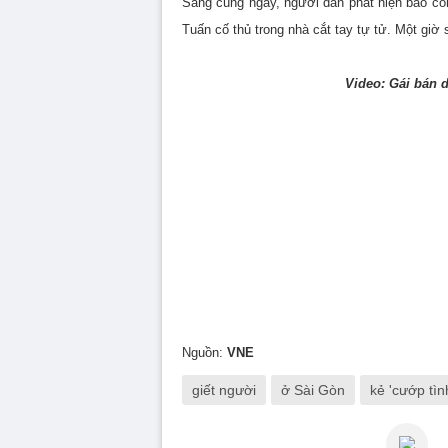
Sáng cùng ngày, người dân phát hiện báo cô
Tuấn cố thủ trong nhà cắt tay tự tử. Một giờ
Video: Gái bán d
Nguồn:
VNE
giết người
ở Sài Gòn
kẻ 'cướp tìn