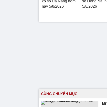
xổ số Đà Nẵng hôm
số Đồng Nai 
nay 5/8/2026
5/8/2026
CÙNG CHUYÊN MỤC
Mr