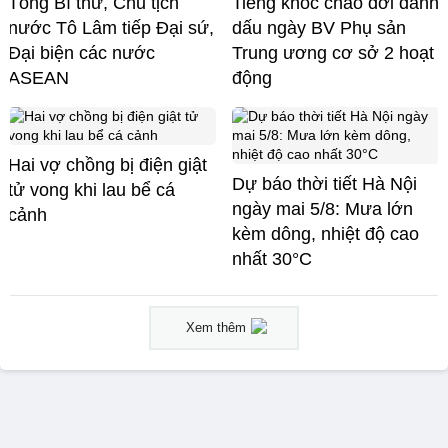
Tổng Bí thư, Chủ tịch
Tiếng khóc chào đời đánh
nước Tô Lâm tiếp Đại sứ,
dấu ngày BV Phụ sản
Đại biện các nước
Trung ương cơ sở 2 hoạt
ASEAN
động
Hai vợ chồng bị điện giật
Dự báo thời tiết Hà Nội
tử vong khi lau bể cá
ngày mai 5/8: Mưa lớn
cảnh
kèm dông, nhiệt độ cao
nhất 30°C
Xem thêm