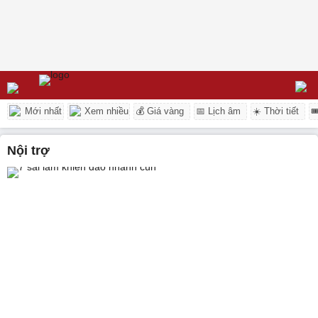
Mới nhất
Xem nhiều
💰 Giá vàng
📅 Lịch âm
☀️ Thời tiết

nội trợ