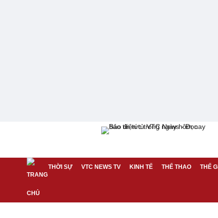
THỜI SỰ
VTC NEWS TV
KINH TẾ
THỂ THAO
THẾ G