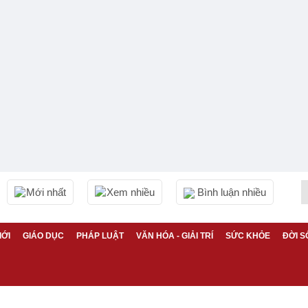
Mới nhất
Xem nhiều
Bình luận nhiều
IỚI
GIÁO DỤC
PHÁP LUẬT
VĂN HÓA - GIẢI TRÍ
SỨC KHỎE
ĐỜI S