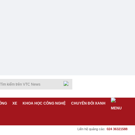
ỐNG
XE
KHOA HỌC CÔNG NGHỆ
CHUYỂN ĐỔI XANH
Liên hệ quảng cáo:
024 36321588