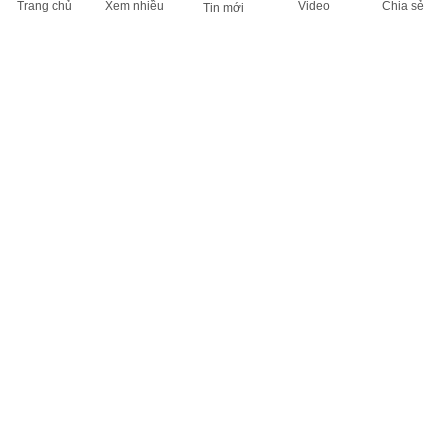
Trang chủ
Xem nhiều
Video
Chia sẻ
Tin mới
THÔNG TIN HỮU ÍCH
Cập nhật nhanh các thông tin được quan tâm mỗi ngày
Lịch âm hôm nay
Dự báo thời tiết hôm nay
Giá vàng hôm nay