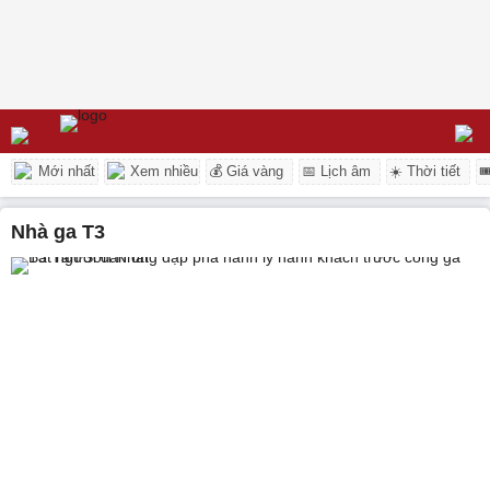
Mới nhất
Xem nhiều
💰 Giá vàng
📅 Lịch âm
☀️ Thời tiết

Nhà ga T3