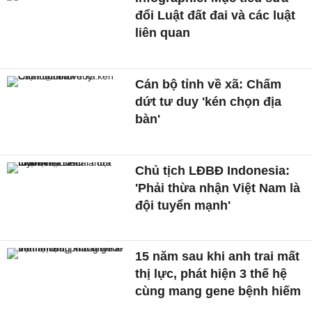
đổi Luật đất đai và các luật
liên quan
Cán bộ tỉnh về xã: Chấm
dứt tư duy 'kén chọn địa
bàn'
Chủ tịch LĐBĐ Indonesia:
'Phải thừa nhận Việt Nam là
đội tuyển mạnh'
15 năm sau khi anh trai mất
thị lực, phát hiện 3 thế hệ
cùng mang gene bệnh hiếm