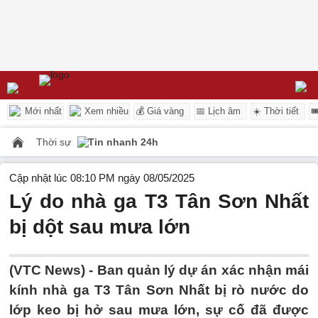
Mới nhất
Xem nhiều
💰 Giá vàng
📅 Lịch âm
☀️ Thời tiết

Thời sự
Tin nhanh 24h
Cập nhật lúc 08:10 PM ngày 08/05/2025
Lý do nhà ga T3 Tân Sơn Nhất
bị dột sau mưa lớn
(VTC News) -
Ban quản lý dự án xác nhận mái
kính nhà ga T3 Tân Sơn Nhất bị rò nước do
lớp keo bị hở sau mưa lớn, sự cố đã được