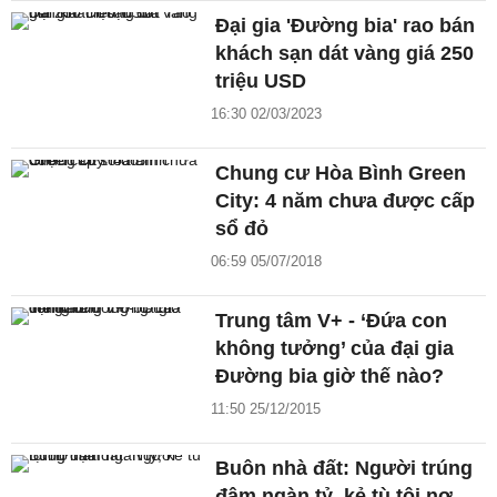
Đại gia 'Đường bia' rao bán
khách sạn dát vàng giá 250
triệu USD
16:30 02/03/2023
Chung cư Hòa Bình Green
City: 4 năm chưa được cấp
sổ đỏ
06:59 05/07/2018
Trung tâm V+ - ‘Đứa con
không tưởng’ của đại gia
Đường bia giờ thế nào?
11:50 25/12/2015
Buôn nhà đất: Người trúng
đậm ngàn tỷ, kẻ tù tội nợ