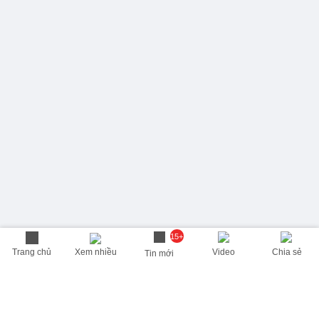
15+
Trang chủ
Xem nhiều
Video
Chia sẻ
Tin mới