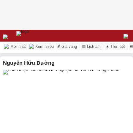
Mới nhất
Xem nhiều
💰 Giá vàng
📅 Lịch âm
☀️ Thời tiết

Nguyễn Hữu Đường