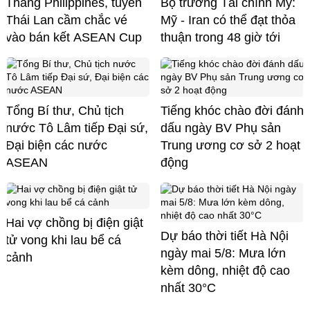
Thắng Philippines, tuyển
Bộ trưởng Tài chính Mỹ:
Thái Lan cầm chắc vé
Mỹ - Iran có thể đạt thỏa
vào bán kết ASEAN Cup
thuận trong 48 giờ tới
Tổng Bí thư, Chủ tịch
Tiếng khóc chào đời đánh
nước Tô Lâm tiếp Đại sứ,
dấu ngày BV Phụ sản
Đại biện các nước
Trung ương cơ sở 2 hoạt
ASEAN
động
Hai vợ chồng bị điện giật
Dự báo thời tiết Hà Nội
tử vong khi lau bể cá
ngày mai 5/8: Mưa lớn
cảnh
kèm dông, nhiệt độ cao
nhất 30°C