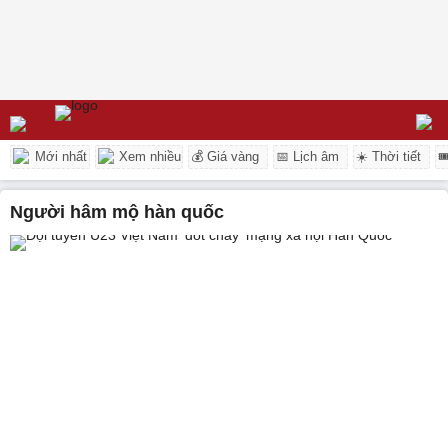
Mới nhất
Xem nhiều
💰 Giá vàng
📅 Lịch âm
☀️ Thời tiết

người hâm mộ hàn quốc