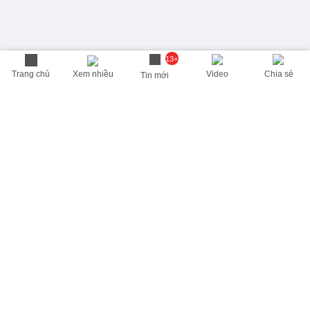
13+
Trang chủ
Xem nhiều
Video
Chia sẻ
Tin mới
THÔNG TIN HỮU ÍCH
Cập nhật nhanh các thông tin được quan tâm mỗi ngày