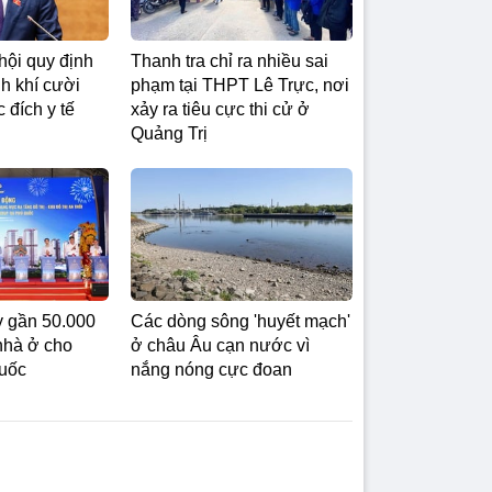
hội quy định
Thanh tra chỉ ra nhiều sai
h khí cười
phạm tại THPT Lê Trực, nơi
 đích y tế
xảy ra tiêu cực thi cử ở
Quảng Trị
 gần 50.000
Các dòng sông 'huyết mạch'
nhà ở cho
ở châu Âu cạn nước vì
Quốc
nắng nóng cực đoan