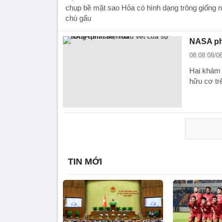
chụp bề mặt sao Hỏa có hình dạng trông giống
chú gấu
NASA phá
08:08 08/0
Hai khám 
hữu cơ tr
TIN MỚI