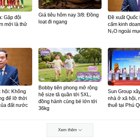
Giá tiêu hôm nay 3/8: Đồng
: Gặp đội
Đề xuất Quốc 
loạt đi ngang
m mới là thử
cấm kinh doan
N₂O ngoài mục
Bobby tiên phong mở rộng
 hội: Không
Sun Group xây
hệ size tã quần tới 5XL,
ng để lỡ thời
nhà ở xã hội, 
đồng hành cùng bé lớn tới
 của đất nước
thuê tại Phú 
36kg
Xem thêm