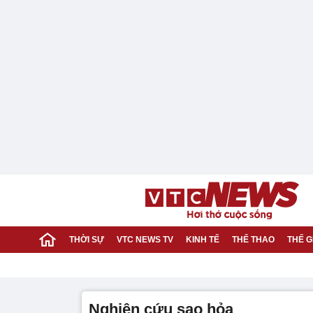
THỜI SỰ
VTC NEWS TV
KINH TẾ
THỂ THAO
THẾ G
nghiên cứu sao hỏa