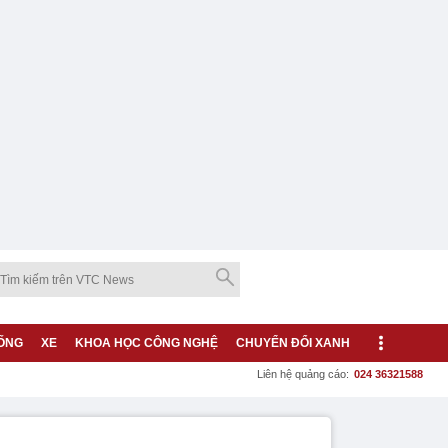
ỐNG
XE
KHOA HỌC CÔNG NGHỆ
CHUYỂN ĐỔI XANH
Liên hệ quảng cáo:
024 36321588