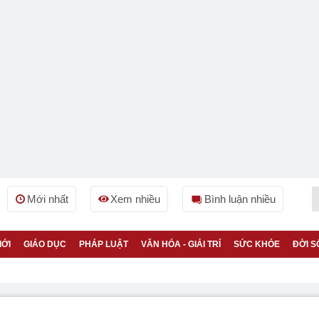
Mới nhất
Xem nhiều
Bình luận nhiều
IỚI
GIÁO DỤC
PHÁP LUẬT
VĂN HÓA - GIẢI TRÍ
SỨC KHỎE
ĐỜI S